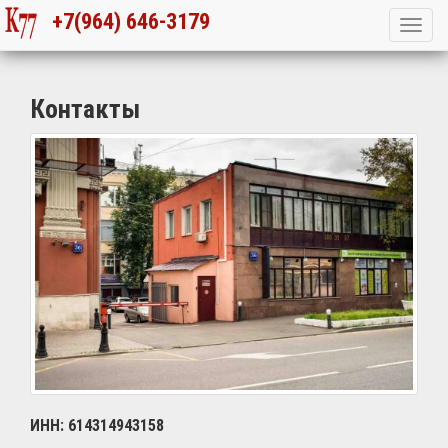
+7(964) 646-3179
Контакты
ИНН: 614314943158